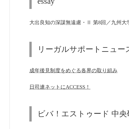
essay
大出良知の深謀無遠慮・Ⅱ 第8回／九州大
リーガルサポートニュー
成年後見制度をめぐる各界の取り組み
日司連ネットにACCESS！
ビバ！エストゥード 中央