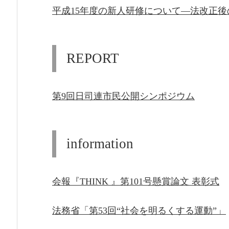
平成15年度の新人研修について―法改正
REPORT
第9回日司連市民公開シンポジウム
information
会報『THINK 』第101号懸賞論文 表彰式
法務省「第53回“社会を明るくする運動”」