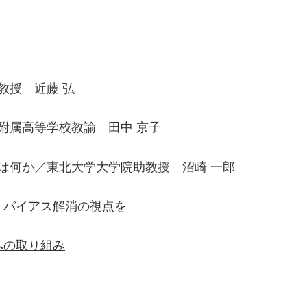
教授 近藤 弘
附属高等学校教諭 田中 京子
は何か／東北大学大学院助教授 沼崎 一郎
・バイアス解消の視点を
への取り組み