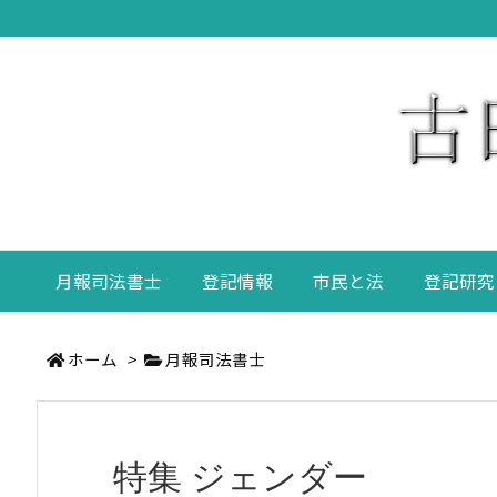
月報司法書士
登記情報
市民と法
登記研究
ホーム
>
月報司法書士
特集 ジェンダー