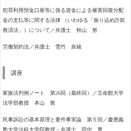
犯罪利用預金口座等に係る資金による被害回復分配
金の支払等に関する法律 （いわゆる「振り込め詐欺
救済法」）について／弁護士 秋山 努
労働契約法／弁護士 雪竹 奈緒
講座
家族法判例ノート 第26回（最終回）／立命館大学
法学部教授 本山 敦
民事訴訟の基本原理と要件事実論 第５回／慶應義
塾大学法科大学院教授・弁護士 田中 豊