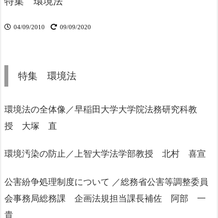
特集 環境法
04/09/2010
09/09/2020
特集 環境法
環境法の全体像／早稲田大学大学院法務研究科教
授 大塚 直
環境汚染の防止／上智大学法学部教授 北村 喜宣
公害紛争処理制度について ／総務省公害等調整委員
会事務局総務課 企画法規担当課長補佐 阿部 一
貴