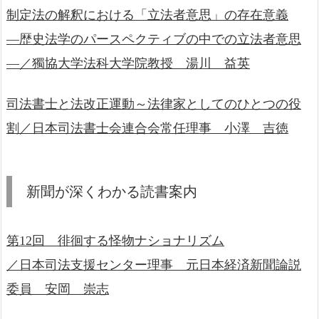
制定法の解釈における「立法者意思」の存在意義
―歴史法学のパースペクティブの中での立法者意思
―／獨協大学法科大学院教授 湯川 益英
司法書士と法改正運動～法律家としてのひとつの役
割／日本司法書士会連合会常任理事 小澤 吉徳
新聞が深くわかる読書案内
第12回 徘徊する怪物ナショナリズム
／日本司法支援センター理事 元日本経済新聞論説
委員 安岡 崇志