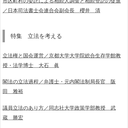
市区町村の委託による相続人調査と相続登記の促進
／日本司法書士会連合会副会長 櫻井 清
特集 立法を考える
立法権と国会運営／京都大学大学院総合生存学館教
授・法学博士 大石 眞
閣法の立法過程／弁護士・元内閣法制局長官 阪
田 雅裕
議員立法のあり方／同志社大学政策学部教授 武
蔵 勝宏