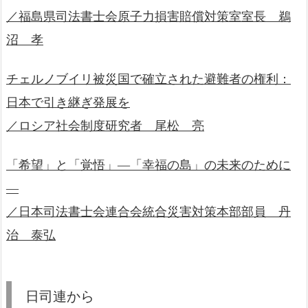
／福島県司法書士会原子力損害賠償対策室室長 鵜
沼 孝
チェルノブイリ被災国で確立された避難者の権利：
日本で引き継ぎ発展を
／ロシア社会制度研究者 尾松 亮
「希望」と「覚悟」―「幸福の島」の未来のために
―
／日本司法書士会連合会統合災害対策本部部員 丹
治 泰弘
日司連から