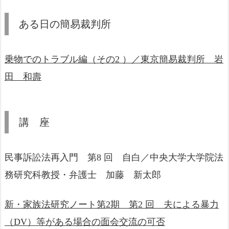
ある日の簡易裁判所
乗物でのトラブル編（その2 ）／東京簡易裁判所 岩
田 和壽
講 座
民事訴訟法再入門 第8 回 自白／中央大学大学院法
務研究科教授・弁護士 加藤 新太郎
新・家族法研究ノート第2期 第2 回 夫による暴力
（DV）等がある場合の面会交流の可否