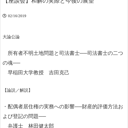
【座談会】和解の実際と今後の展望
02/16/2019
大論公論
所有者不明土地問題と司法書士──司法書士の二つ
の魂──
早稲田大学教授 吉田克己
【論説／解説】
・配偶者居住権の実務への影響──財産的評価方法お
よび登記の問題──
弁護士 林田健太郎