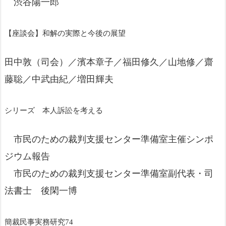
渋谷陽一郎
【座談会】和解の実際と今後の展望
田中敦（司会）／濱本章子／福田修久／山地修／齋
藤聡／中武由紀／増田輝夫
シリーズ 本人訴訟を考える
市民のための裁判支援センター準備室主催シンポ
ジウム報告
市民のための裁判支援センター準備室副代表・司
法書士 後閑一博
簡裁民事実務研究74