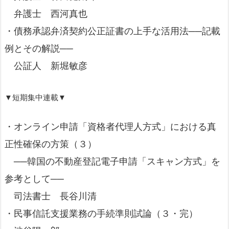
弁護士 西河真也
・債務承認弁済契約公正証書の上手な活用法──記載
例とその解説──
公証人 新堀敏彦
▼短期集中連載▼
・オンライン申請「資格者代理人方式」における真
正性確保の方策（３）
──韓国の不動産登記電子申請「スキャン方式」を
参考として──
司法書士 長谷川清
・民事信託支援業務の手続準則試論（３・完）