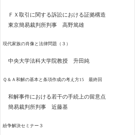
ＦＸ取引に関する訴訟における証拠構造
東京簡易裁判所判事 高野篤雄
現代家族の肖像と法律問題（３）
中央大学法科大学院教授 升田純
Ｑ＆Ａ和解の基本と条項作成の考え方15 最終回
和解事件における若干の手続上の留意点
簡易裁判所判事 近藤基
紛争解決セミナー３