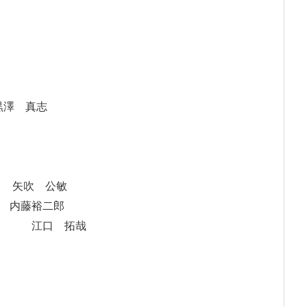
 真志
吹 公敏
藤裕二郎
江口 拓哉