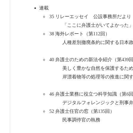
連載
35 リレーエッセイ 公設事務所だより
「ここに弁護士がいてよか
38 海外レポート（第112回）
人種差別撤廃条約に関する日本政
吉井 正明／北
40 弁護士のための新法令紹介（第439
美しく豊かな自然を保護するための
岸漂着物等の処理等の推進に関する法
衆議
46 弁護士業務に役立つ科学知識（第6
デジタルフォ
52 弁護士任官の窓（第135回）
民事調停官の