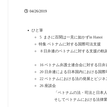
04/26/2019
ひと筆
5 まさに百聞は一
特集 ベトナムに対する国際司法支援
8 日弁連のベトナムに対する支援の軌
佐藤
16 ベトナム弁護
20 日弁連による日
22 ベトナムにお
26 座談会
「ベトナムの法・司法と日本人弁
そしてベトナムにおける法律業務