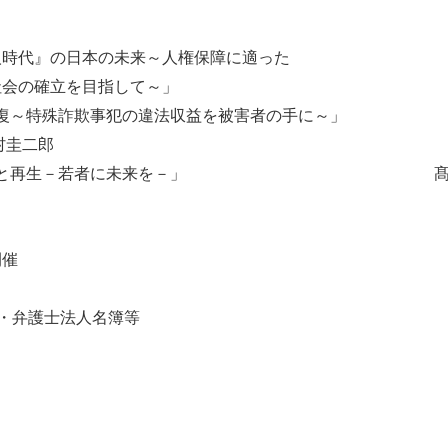
万人時代』の日本の未来～人権保障に適った
化共生社会の確立を目指して～」 髙
回復～特殊詐欺事犯の違法収益を被害者の手に～」
郎
会保障の崩壊と再生－若者に未来を－」 髙
関連委員会委員長会議の開催 
し・弁護士法人名簿等