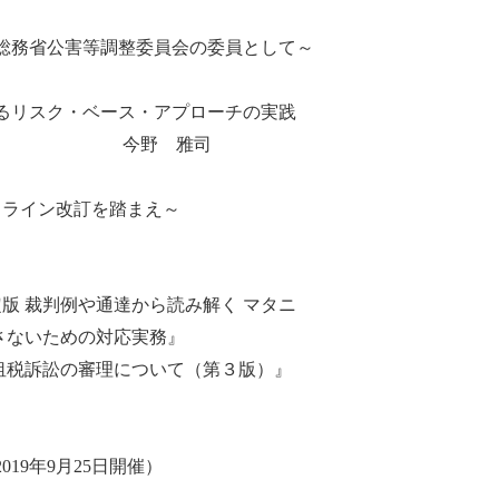
～総務省公害等調整委員会の委員として～
中 
けるリスク・ベース・アプローチの実践
雅司
ティガイドライン改訂を踏まえ～ 
定版 裁判例や通達から読み解く マタニ
引き起こさないための対応実務』
著『租税訴訟の審理について（第３版）』 
019年9月25日開催）