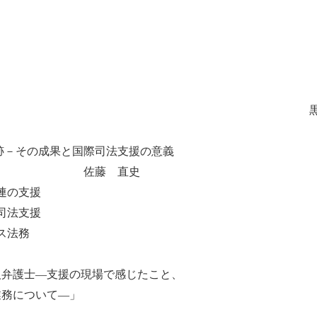
見に如かずin Hanoi 黒澤
跡－その成果と国際司法支援の意義
 直史
士連合会に対する日弁連の支援 矢
本国内における国際司法支援 内
ける法の発展とビジネス法務 
護士―支援の現場で感じたこと、
について―」