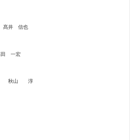
井 信也
田 一宏
秋山 淳