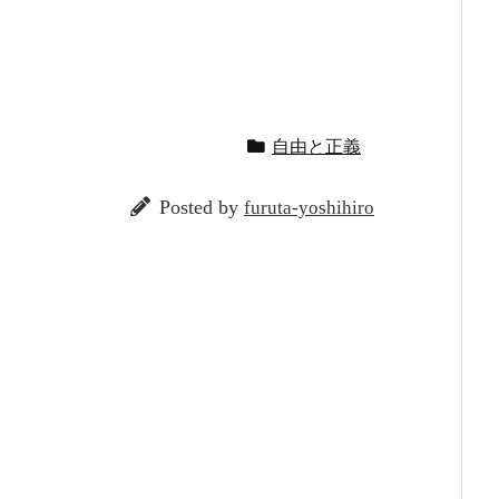
自由と正義
Posted by
furuta-yoshihiro