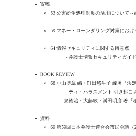
寄稿
53 公害紛争処理制度の活用について
野
59 マネー・ローンダリング対策にお
今野 
64 情報セキュリティに関する留意点
～弁護士情報セキュリ
BOOK REVIEW
68 小山博章 編・町田悠生子 編著『決
ティ・ハラスメント 
泉徳治・大藤敏・満田明彦 
資料
69 第59回日本弁護士連合会市民会議（2