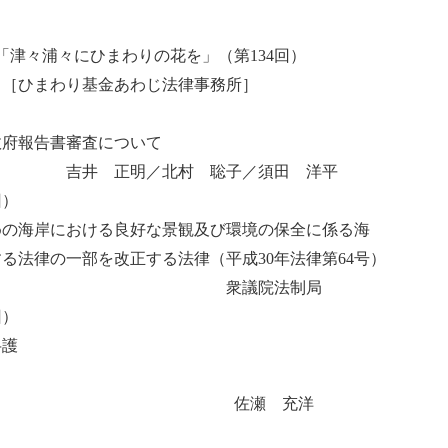
「津々浦々にひまわりの花を」（第134回）
った」［ひまわり基金あわじ法律事務所］ 
府報告書審査について
村 聡子／須田 洋平
回）
海岸における良好な景観及び環境の保全に係る海
律の一部を改正する法律（平成30年法律第64号）
院法制局
回）
レンジックと刑事弁護 
執務 佐瀬 充洋