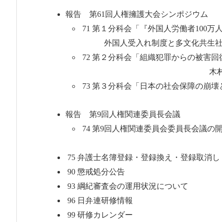
報告 第61回人権擁護大会シンポジウム
71 第１分科会「『外国人労働者100
外国人受入れ制度と多文
72 第２分科会「組織犯罪からの被害
木村圭二
73 第３分科会「日本の社
報告 第9回人権関連委員長会議
74 第9回人権
75 弁護士名簿登録・登録換え・登録取消
90 懲戒処分公告
93 綱紀審査会の運用状況について
96 日弁連研修情報
99 研修カレンダー