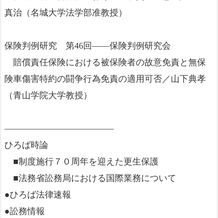
真治（名城大学法学部准教授）
保険判例研究 第46回――保険判例研究会
賠償責任保険における被保険者の故意免責と無保
険車傷害特約の闘争行為免責の適用可否／山下典孝
（青山学院大学教授）
————————————–
ひろば時論
■制度施行７０周年を迎えた更生保護
■法務省訟務局における国際業務について
●ひろば法律速報
●訟務情報