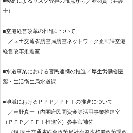
■契約によるリスク分担の視点から／赤羽貴（弁護
士）
■空港経営改革の推進について
／国土交通省航空局航空ネットワーク企画課空港
経営改革推進室
■水道事業における官民連携の推進／厚生労働省医
薬・生活衛生局水道課
■地域におけるＰＰＰ／ＰＦＩの推進について
／草野真一（内閣府民間資金等活用事業推進室
（ＰＰＰ／ＰＦＩ推進室）参事官補佐
（現 国土交通省総合政策局社会資本整備政策課政