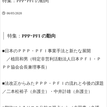
特集：PPP･PFI の動向
06/05/2020
特集：
PPP･PFI の動向
■日本のＰＰＰ・ＰＦＩ事業手法と新たな展開
／植田和男（特定非営利活動法人日本ＰＦＩ・Ｐ
ＰＰ協会会長兼理事長）
■法改正からみたＰＰＰ・ＰＦＩの流れと今後の課題
／二本松裕子（弁護士）・中井計雄（弁護士）