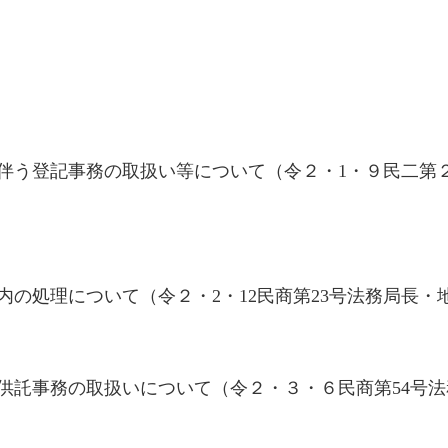
伴う登記事務の取扱い等について（令２・1・９民二第
内の処理について（令２・2・12民商第23号法務局長
供託事務の取扱いについて（令２・３・６民商第54号