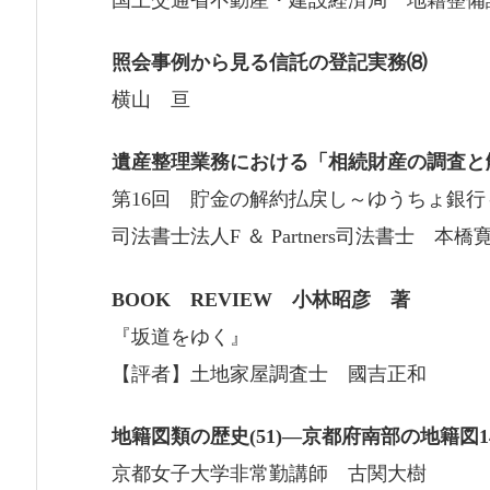
照会事例から見る信託の登記実務⑻
横山 亘
遺産整理業務における「相続財産の調査と
第16回 貯金の解約払戻し～ゆうちょ銀行
司法書士法人F ＆ Partners司法書士 本橋
BOOK REVIEW 小林昭彦 著
『坂道をゆく』
【評者】土地家屋調査士 國吉正和
地籍図類の歴史(51)―京都府南部の地籍図1
京都女子大学非常勤講師 古関大樹