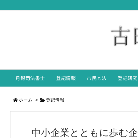
月報司法書士
登記情報
市民と法
登記研究
ホーム
>
登記情報
中小企業とともに歩む