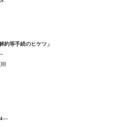
解約等手続のヒケツ」
～
寛樹
4―