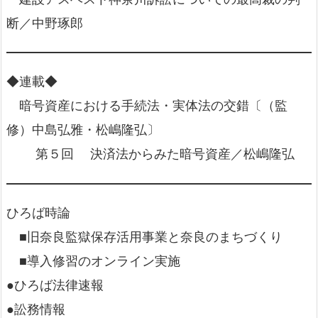
断／中野琢郎
◆連載◆
暗号資産における手続法・実体法の交錯〔（監
修）中島弘雅・松嶋隆弘〕
第５回 決済法からみた暗号資産／松嶋隆弘
ひろば時論
■旧奈良監獄保存活用事業と奈良のまちづくり
■導入修習のオンライン実施
●ひろば法律速報
●訟務情報