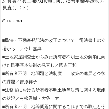
所有者不明土地の解消に向けた民事基本法制の
見直し〈下〉
11/10/2021
■民法・不動産登記法の改正について―司法書士の立
場から―／今川嘉典
■土地家屋調査士からみた所有者不明土地の解消に向
けた民事基本法制の見直し／國吉正和
■所有者不明土地問題と法制度――政策の進展と今後
の課題／吉原祥子
■法務省における所有者不明土地等対策に関する取組
の状況／村松秀樹・大谷 太
■所有者不明土地等問題に関するこれまでの取組と今