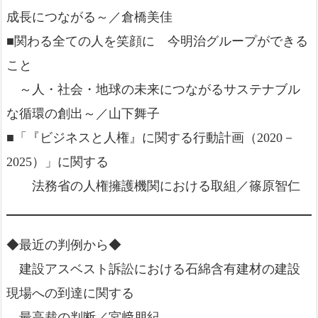
成長につながる～／倉橋美佳
■関わる全ての人を笑顔に 今明治グループができる
こと
～人・社会・地球の未来につながるサステナブル
な循環の創出～／山下舞子
■「『ビジネスと人権』に関する行動計画（2020－
2025）」に関する
法務省の人権擁護機関における取組／篠原智仁
◆最近の判例から◆
建設アスベスト訴訟における石綿含有建材の建設
現場への到達に関する
最高裁の判断／宮﨑朋紀