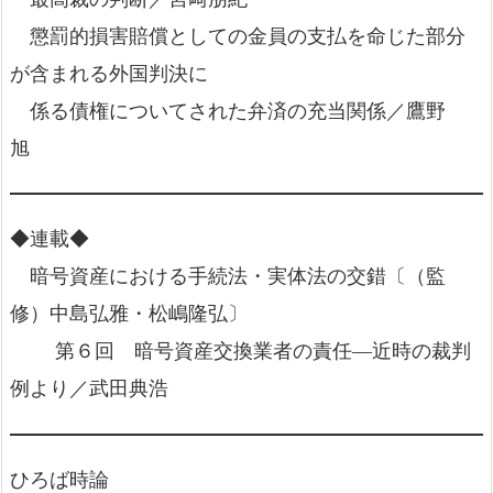
懲罰的損害賠償としての金員の支払を命じた部分
が含まれる外国判決に
係る債権についてされた弁済の充当関係／鷹野
旭
◆連載◆
暗号資産における手続法・実体法の交錯〔（監
修）中島弘雅・松嶋隆弘〕
第６回 暗号資産交換業者の責任―近時の裁判
例より／武田典浩
ひろば時論