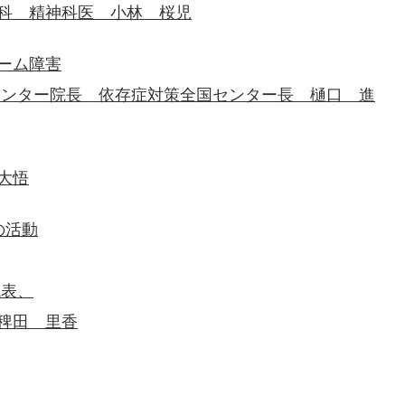
科 精神科医 小林 桜児
ーム障害
センター院長 依存症対策全国センター長 樋口 進
大悟
の活動
代表、
稗田 里香