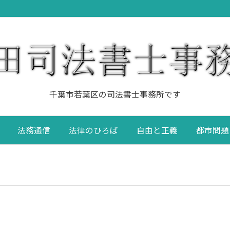
千葉市若葉区の司法書士事務所です
法務通信
法律のひろば
自由と正義
都市問題
~