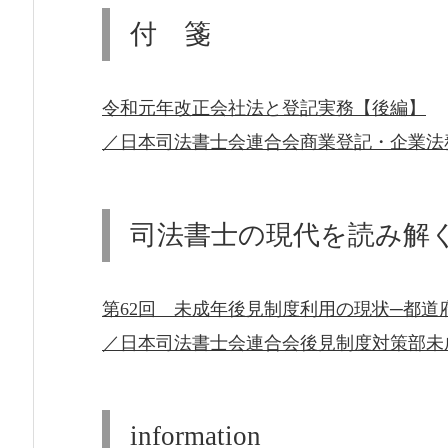
付 箋
令和元年改正会社法と登記実務【後編】
／日本司法書士会連合会商業登記・企業法
司法書士の現代を読み解
第62回 未成年後見制度利用の現状─都
／日本司法書士会連合会後見制度対策部未
information