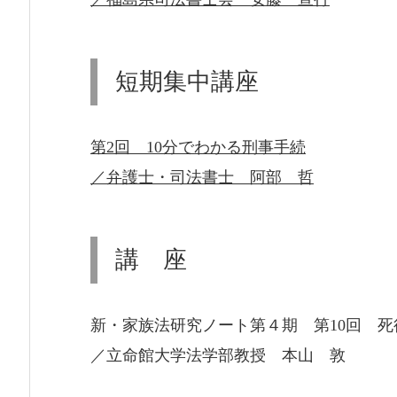
短期集中講座
第2回 10分でわかる刑事手続
／弁護士・司法書士 阿部 哲
講 座
新・家族法研究ノート第４期 第10回 死後
／立命館大学法学部教授 本山 敦