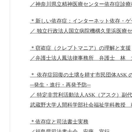
／神奈川県立精神医療センター依存症診療
＊新しい依存症：インターネット依存・ゲ
／ 独立行政法人国立病院機構久里浜医療
＊窃盗症（クレプトマニア）の理解と支援
／弁護士法人鳳法律事務所 弁護士 林 
＊ 依存症回復の土壌を耕す市民団体ASK 
─発生・進行・再発予防─
／ 特定非営利活動法人ASK（アスク）副
武蔵野大学人間科学部社会福祉学科教授 
＊依存症と司法書士実務
／福島県司法書士会 安藤 宣行