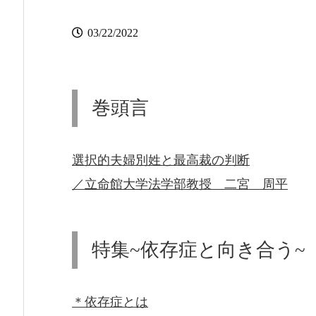
03/22/2022
巻頭言
選択的夫婦別姓と最高裁の判断
／立命館大学法学部教授 二宮 周平
特集~依存症と向き合う~
＊依存症とは