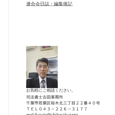
連合会日誌・編集後記
お気軽にご相談ください。
司法書士古田事務所
千葉市若葉区桜木北三丁目２２番４０号
ＴＥＬ０４３－２２６－３１７７
mali:furuta@chibacity.page