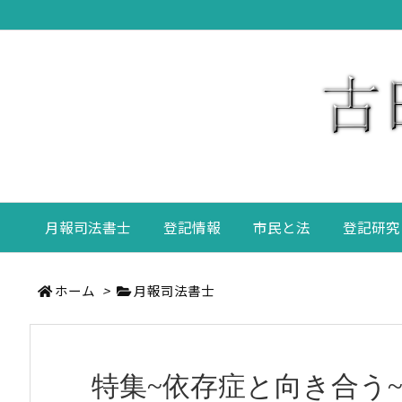
月報司法書士
登記情報
市民と法
登記研究
ホーム
>
月報司法書士
特集~依存症と向き合う