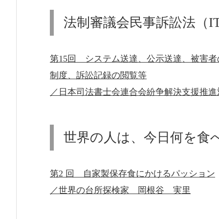
法制審議会民事訴訟法（I
第15回 システム送達、公示送達、被害
制度、訴訟記録の閲覧等
／日本司法書士会連合会紛争解決支援推進対
世界の人は、今日何を食
第2 回 自家製保存食にかけるパッション
／世界の台所探検家 岡根谷 実里