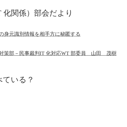
T 化関係）部会だより
者の身元識別情報を相手方に秘匿する
策部－民事裁判IT 化対応WT 部委員 山田 茂樹
べている？