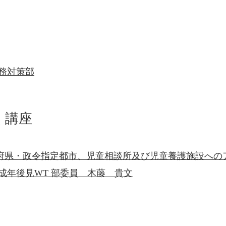
務対策部
く講座
道府県・政令指定都市、児童相談所及び児童養護施設への
成年後見WT 部委員 木藤 貴文