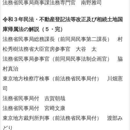
法務省民事局商事課法務専門官 南野雅司
令和３年民法・不動産登記法等改正及び相続土地国
庫帰属法の解説（５・完）
法務省民事局総務課長（前同局民事第二課長） 村
松秀樹法務省大臣官房参事官 大谷 太
法務省民事局参事官（前同局民事法制企画官） 脇
村真治
東京地方検察庁検事（前法務省民事局付） 川畑憲
司
法務省民事局付 吉賀朝哉
法務省民事局付 宮﨑文康
東京地方裁判所判事（前法務省民事局付） 渡部み
どり