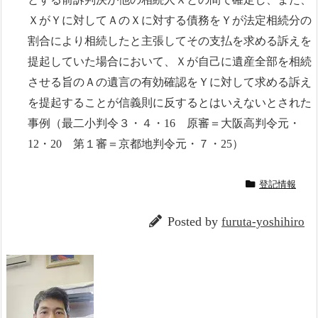
ＸがＹに対してＡのＸに対する債務をＹが法定相続分の
割合により相続したと主張してその支払を求める訴えを
提起していた場合において、Ｘが自己に遺産全部を相続
させる旨のＡの遺言の有効確認をＹに対して求める訴え
を提起することが信義則に反するとはいえないとされた
事例（最二小判令３・４・16 原審＝大阪高判令元・
12・20 第１審＝京都地判令元・７・25）
登記情報
Posted by
furuta-yoshihiro