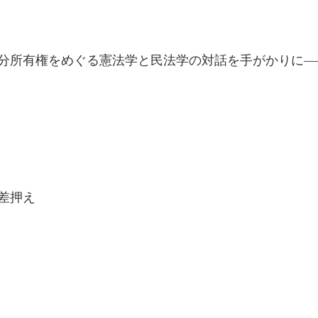
分所有権をめぐる憲法学と民法学の対話を手がかりに―
差押え