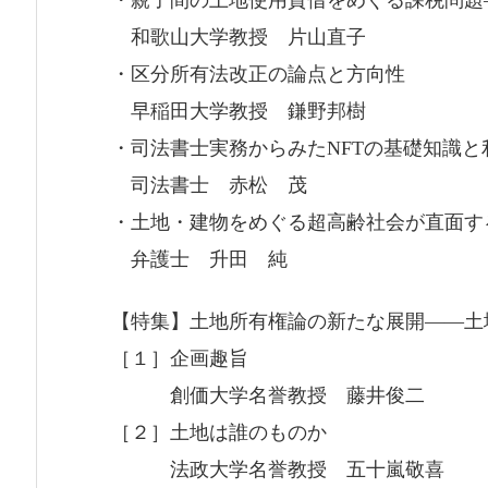
和歌山大学教授 片山直子
・区分所有法改正の論点と方向性
早稲田大学教授 鎌野邦樹
・司法書士実務からみたNFTの基礎知識と
司法書士 赤松 茂
・土地・建物をめぐる超高齢社会が直面す
弁護士 升田 純
【特集】土地所有権論の新たな展開――土
［１］企画趣旨
創価大学名誉教授 藤井俊二
［２］土地は誰のものか
法政大学名誉教授 五十嵐敬喜