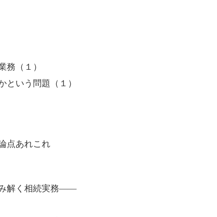
業務（１）
かという問題（１）
論点あれこれ
読み解く相続実務――