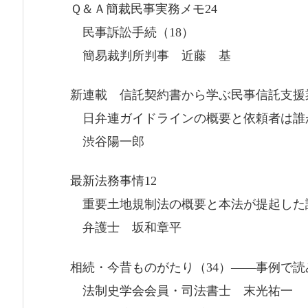
Ｑ＆Ａ簡裁民事実務メモ24
民事訴訟手続（18）
簡易裁判所判事 近藤 基
新連載 信託契約書から学ぶ民事信託支援
日弁連ガイドラインの概要と依頼者は誰
渋谷陽一郎
最新法務事情12
重要土地規制法の概要と本法が提起した
弁護士 坂和章平
相続・今昔ものがたり（34）――事例で
法制史学会会員・司法書士 末光祐一