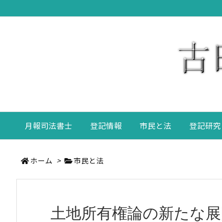
月報司法書士
登記情報
市民と法
登記研究
ホーム
>
市民と法
土地所有権論の新たな展