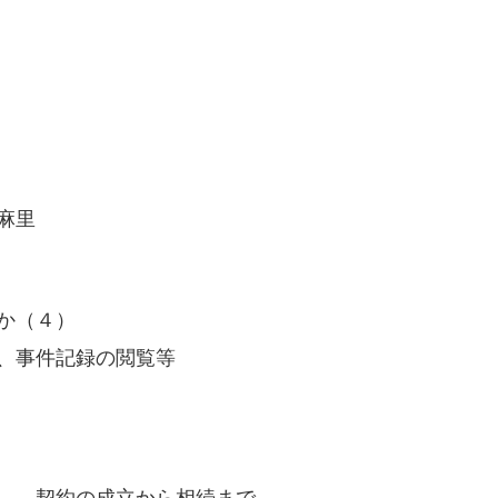
麻里
か（４）
、事件記録の閲覧等
――契約の成立から相続まで――