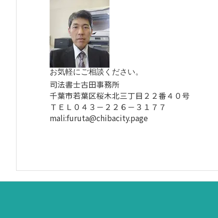
お気軽にご相談ください。
司法書士古田事務所
千葉市若葉区桜木北三丁目２２番４０号
ＴＥＬ０４３－２２６－３１７７
mali:furuta@chibacity.page