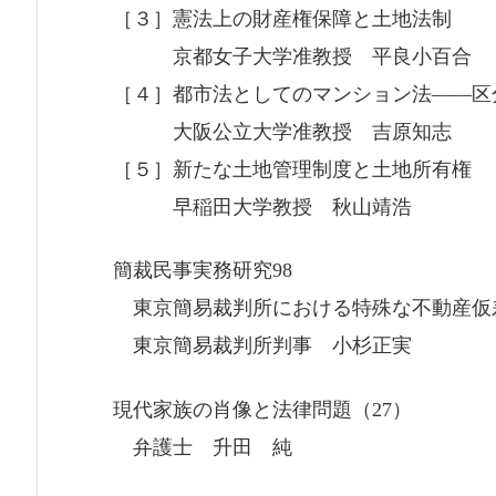
［３］憲法上の財産権保障と土地法制
京都女子大学准教授 平良小百合
［４］都市法としてのマンション法――区
大阪公立大学准教授 吉原知志
［５］新たな土地管理制度と土地所有権
早稲田大学教授 秋山靖浩
簡裁民事実務研究98
東京簡易裁判所における特殊な不動産仮
東京簡易裁判所判事 小杉正実
現代家族の肖像と法律問題（27）
弁護士 升田 純