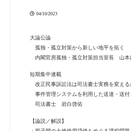
04/10/2023
大論公論
孤独・孤立対策から新しい地平を拓く
内閣官房孤独・孤立対策担当室長 山本
短期集中連載
改正民事訴訟法は司法書士実務を変える
事件管理システムを利用した送達・送付
司法書士 岩白啓佑
【論説／解説】
・親子間の土地使用貸借をめぐる課税問題