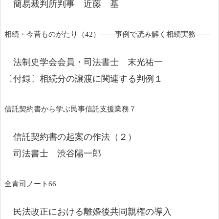
簡易裁判所判事 近藤 基
相続・今昔ものがたり（42）――事例で読み解く相続実務――
法制史学会会員・司法書士 末光祐一
〔付録〕相続分の譲渡に関連する判例１
信託契約書から学ぶ民事信託支援業務７
信託契約書の起案の作法（２）
司法書士 渋谷陽一郎
全青司ノート66
民法改正における離婚後共同親権の導入