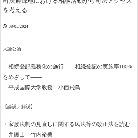
司法過疎地における相談活動から司法アクセス
を考える
08/05/2024
大論公論
相続登記義務化の施行――相続登記の実施率100%
をめざして――
平成国際大学教授 小西飛鳥
【論説／解説】
・家族法制の見直しに関する民法等の改正法を読む
弁護士 竹内裕美