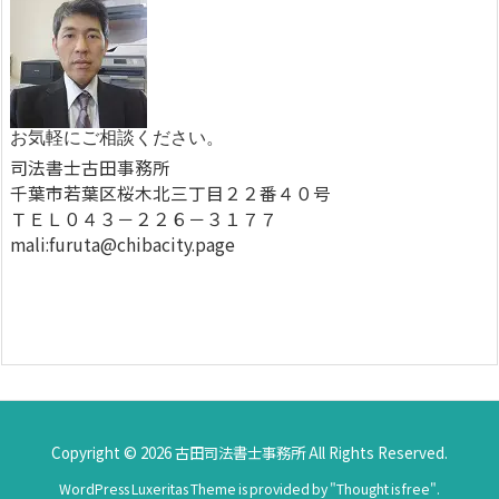
お気軽にご相談ください。
司法書士古田事務所
千葉市若葉区桜木北三丁目２２番４０号
ＴＥＬ０４３－２２６－３１７７
mali:furuta@chibacity.page
Copyright ©
2026
古田司法書士事務所
All Rights Reserved.
WordPress Luxeritas Theme is provided by "
Thought is free
".