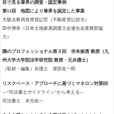
目で見る筆界の調査・認定事例
第11回 地図により筆界を認定した事案
大阪法務局首席登記官（不動産登記担当）
田中博幸（日本土地家屋調査士会連合会業務部協
力）
隣のプロフェッショナル第３回 寺本振透 教授（九
州大学大学院法学研究院 教授・元弁護士）
（取材・編集）弁護士 渡部友一郎
リスクベース・アプローチに基づくマネロン対策⑼
―“司法書士ガイドライン”から考える―
司法書士 末光祐一