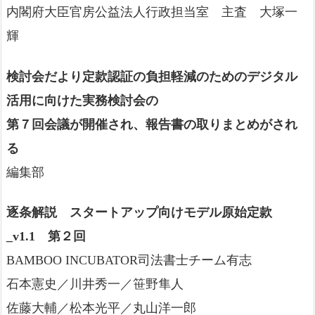
内閣府大臣官房公益法人行政担当室 主査 大塚一
輝
検討会だより定款認証の負担軽減のためのデジタル
活用に向けた実務検討会の
第７回会議が開催され、報告書の取りまとめがされ
る
編集部
逐条解説 スタートアップ向けモデル原始定款
_v1.1 第２回
BAMBOO INCUBATOR司法書士チーム有志
石本憲史／川井秀一／笹野隼人
佐藤大輔／松本光平／丸山洋一郎