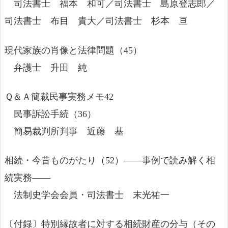
司法書士 福本 和可／司法書士 島原登志郎／
司法書士 布目 貴大／司法書士 杉本 亘
現代家族の肖像と法律問題（45）
弁護士 升田 純
Ｑ＆Ａ簡裁民事実務メモ42
民事訴訟手続（36）
簡易裁判所判事 近藤 基
相続・今昔ものがたり（52）――事例で読み解く相
続実務――
法制史学会会員・司法書士 末光祐一
〔付録〕特別縁故者に対する相続財産の分与（その